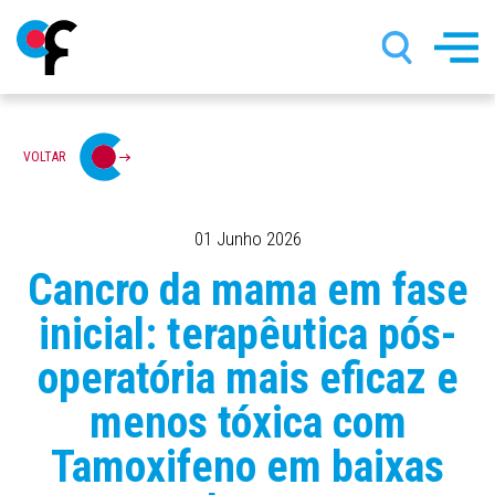
Passar
VOLTAR
para
o
conteúdo
principal
01 Junho 2026
Cancro da mama em fase
inicial: terapêutica pós-
operatória mais eficaz e
menos tóxica com
Tamoxifeno em baixas