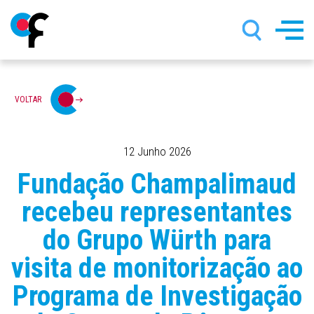
Passar
VOLTAR
para
o
conteúdo
principal
12 Junho 2026
Fundação Champalimaud
recebeu representantes
do Grupo Würth para
visita de monitorização ao
Programa de Investigação