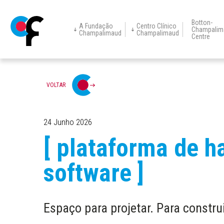
Botton-
A Fundação
Centro Clínico
Champalim
Champalimaud
Champalimaud
Centre
Centro Clínico
Champalimaud
Prémio de Visão
Educação
Eventos
No
A Fundação
Centre for
Champalimaud
Research
Restorative
Neurotechnology
Passar
VOLTAR
para
o
conteúdo
principal
24 Junho 2026
[ plataforma de h
software ]
Espaço para projetar. Para construi