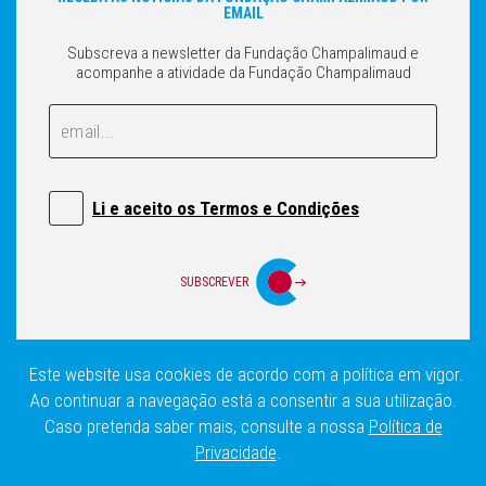
EMAIL
Subscreva a newsletter da Fundação Champalimaud e
acompanhe a atividade da Fundação Champalimaud
Email
Email
Li e aceito os Termos e Condições
SUBSCREVER
Este website usa cookies de acordo com a política em vigor.
Login
Política de privacidade
Mapa do Site
Ao continuar a navegação está a consentir a sua utilização.
Caso pretenda saber mais, consulte a nossa
Política de
Privacidade
.